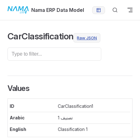
Skip to content
Nama ERP Data Model
CarClassification
Raw JSON
Values
CarClassification1
تصنيف 1
Classification 1