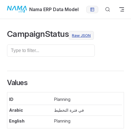
Skip to content
Nama ERP Data Model
CampaignStatus
Raw JSON
Values
Planning
في فترة التخطيط
Planning